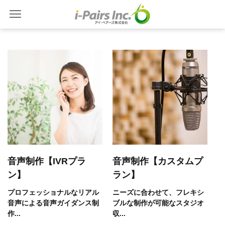
コンテ
ンツに
進む
音声制作【IVRプラ
音声制作【カスタムプ
ン】
ラン】
プロフェッショナルなリアル
ニーズに合わせて、フレキシ
音声による音声ガイダンス制
ブルな制作が可能なスタジオ
作...
収...