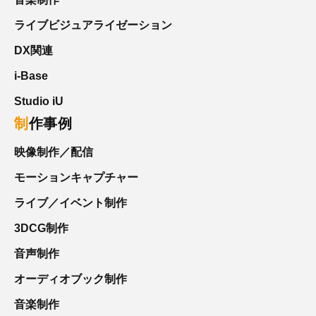
ライブビジュアライゼーション
DX関連
i-Base
Studio iU
制作事例
映像制作／配信
モーションキャプチャー
ライブ／イベント制作
3DCG制作
音声制作
オーディオブック制作
音楽制作